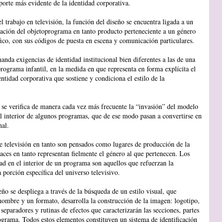
porte más evidente de la identidad corporativa.
l trabajo en televisión, la función del diseño se encuentra ligada a un
itación del objetoprograma en tanto producto perteneciente a un género
fico, con sus códigos de puesta en escena y comunicación particulares.
nda exigencias de identidad institucional bien diferentes a las de una
rograma infantil, en la medida en que representa en forma explícita el
entidad corporativa que sostiene y condiciona el estilo de la
se verifica de manera cada vez más frecuente la “invasión” del modelo
 el interior de algunos programas, que de ese modo pasan a convertirse en
al.
 televisión en tanto son pensados como lugares de producción de la
caces en tanto representan fielmente el género al que pertenecen. Los
ad en el interior de un programa son aquellos que refuerzan la
 porción específica del universo televisivo.
eño se despliega a través de la búsqueda de un estilo visual, que
nombre y un formato, desarrolla la construcción de la imagen: logotipo,
, separadores y rutinas de efectos que caracterizarán las secciones, partes
ograma. Todos estos elementos constituyen un sistema de identificación