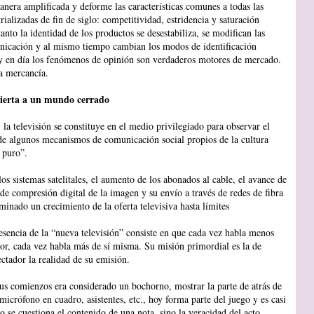
anera amplificada y deforme las características comunes a todas las
rializadas de fin de siglo: competitividad, estridencia y saturación
anto la identidad de los productos se desestabiliza, se modifican las
nicación y al mismo tiempo cambian los modos de identificación
oy en día los fenómenos de opinión son verdaderos motores de mercado.
la mercancía.
ierta a un mundo cerrado
 la televisión se constituye en el medio privilegiado para observar el
e algunos mecanismos de comunicación social propios de la cultura
 puro”.
los sistemas satelitales, el aumento de los abonados al cable, el avance de
 de compresión digital de la imagen y su envío a través de redes de fibra
minado un crecimiento de la oferta televisiva hasta límites
esencia de la “nueva televisión” consiste en que cada vez habla menos
or, cada vez habla más de sí misma. Su misión primordial es la de
ectador la realidad de su emisión.
us comienzos era considerado un bochorno, mostrar la parte de atrás de
icrófono en cuadro, asistentes, etc., hoy forma parte del juego y es casi
 se cuestiona el contenido de una nota, sino la veracidad del acto