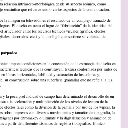
na relación intrínseco-morfológica desde su aspecto icónico, como
je semántico que refuerce uno o varios aspectos de la comunicación.
de la imagen en televisión es el resultado de un complejo tramado de
logías. El diseño en tanto el lugar de “fabricación” de la identidad del
 el articulador entre los recursos técnicos visuales (gráfica, efectos
gitales, decorados, etc.) y la ideología que sostiene su voluntad de
l parpadeo
ónica impone condiciones en la concepción de la estrategia de diseño en
racterísticas técnicas que la constituyen: textura conformada por miles de
n en líneas horizontales, labilidad y saturación de los colores y,
 su construcción sobre una superficie (pantalla) que no refleja la luz,
.
ón y la poca profundidad de campo han determinado el desarrollo de un
sta a la aceleración y multiplicación de los niveles de lectura de la
de efectos tales como la división de la pantalla por uso de los wipers, la
tos sobre impresos con diversos movimientos y tamaños de tipografía, la
imágenes por chromakey o ultimate y la digitalización y animación de
s a partir de diferentes sistemas de registro (fotografías, fílmico,