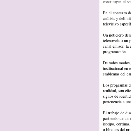
constituyen el so
En el contexto de
análisis y delim
televisivo especí
Un noticiero dema
telenovela o un p
canal emisor, la 
programación.
De todos modos, 
institucional en
emblemas del can
Los programas de
realidad, son efi
signos de identid
pertenencia a una
El trabajo de dis
partiendo de un 
isotipo, cortinas
o bloques del pr