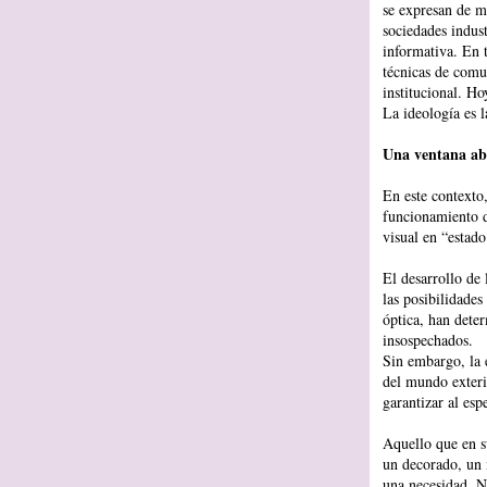
se expresan de m
sociedades indust
informativa. En t
técnicas de comu
institucional. H
La ideología es 
Una ventana ab
En este contexto,
funcionamiento d
visual en “estado
El desarrollo de 
las posibilidades
óptica, han deter
insospechados.
Sin embargo, la 
del mundo exteri
garantizar al esp
Aquello que en s
un decorado, un m
una necesidad. No