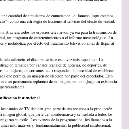
n una cantidad de simulacros de enunciación –el famoso “aquí estamos,
cto”– como una estrategia de ficciones al servicio del efecto de verdad.
na atraviesa todos los espacios televisivos, ya sea para la transmisión de
tbol, un programa de entretenimientos o el informe meteorológico. La
ce y metaboliza por efecto del tratamiento televisivo antes de llegar al
la teleaudiencia, el discurso se hace cada vez más específico. La
ificación temática por canales (canales de noticias, de deportes, de
os, de mujeres, de coreanos, etc.) responde a la necesidad de establecer
icada que permita un margen de elección por parte del espectador. Esto
les a un permanente replanteo de su imagen, en tanto juega su existencia
hiperabundancia.
tificación institucional
, los canales de TV dedican gran parte de sus recursos a la producción
a imagen global, que parte del nombremarca y se traslada a todos los
nfiguran su estilo. Los avances de la programación, los llamados a la
flashes informativos y, fundamentalmente, la publicidad institucional,