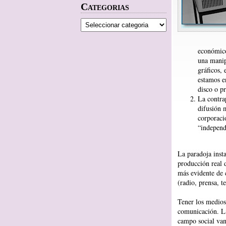
Categorias
económico
una manip
gráficos,
estamos e
disco o p
La contrap
difusión 
corporaci
“independ
La paradoja insta
producción real 
más evidente de 
(radio, prensa, te
Tener los medios
comunicación. La
campo social van