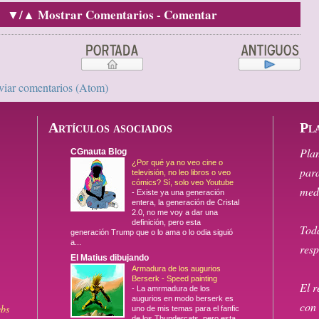
▼/▲ Mostrar Comentarios - Comentar
viar comentarios (Atom)
Artículos asociados
Pla
Pla
CGnauta Blog
¿Por qué ya no veo cine o
para
televisión, no leo libros o veo
cómics? Sí, solo veo Youtube
medi
-
Existe ya una generación
entera, la generación de Cristal
2.0, no me voy a dar una
definición, pero esta
Tod
generación Trump que o lo ama o lo odia siguió
a...
resp
El Matius dibujando
Armadura de los augurios
Berserk - Speed painting
El r
-
La amrmadura de los
augurios en modo berserk es
con 
uno de mis temas para el fanfic
de los Thundercats, pero esta