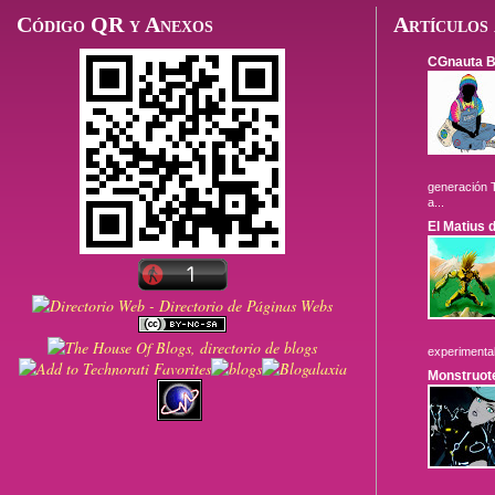
Código QR y Anexos
Artículos 
CGnauta B
generación T
a...
El Matius 
experimental 
Monstruot