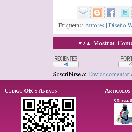
Etiquetas:
Autores
|
Diseño 
▼/▲ Mostrar Comen
Suscribirse a:
Enviar comentari
Código QR y Anexos
Artículos 
CGnauta B